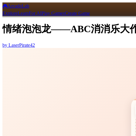
🎮
ArcadeLab
Explore
Learn
For AI
Play Games
Create Game
情绪泡泡龙——ABC消消乐大
by
LaserPirate42